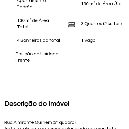
Apartamento
130 m² de Área Útil
Padrão
130 m² de Área
3 Quartos (2 suítes)
Total
4 Banheiros ao total
1 Vaga
Posição da Unidade:
Frente
Descrição do Imóvel
Rua Almirante Guilhem (3ª quadra)
Apto totalmente reformado planejado por arquiteto