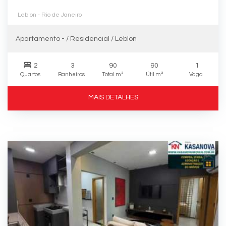
Leblon - Rio de Janeiro
Apartamento - / Residencial / Leblon
2
3
90
90
1
Quartos
Banheiros
Total m²
Útil m²
Vaga
MAIS DETALHES