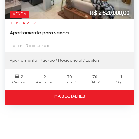
R$ 2.620.000,00
VENDA
CÓD.: KFAP20873
Apartamento para venda
Leblon - Rio de Janeiro
Apartamento : Padrão / Residencial / Leblon
2
2
70
70
1
Quartos
Banheiros
Total m²
Útil m²
Vaga
MAIS DETALHES