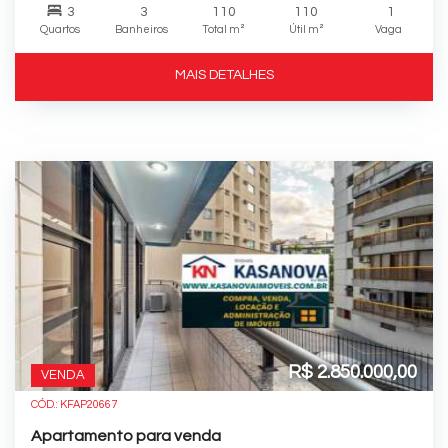
3
3
110
110
1
Quartos
Banheiros
Total m²
Útil m²
Vaga
MAIS DETALHES
R$ 2.850.000,00
VENDA
CÓD.: KFAP20667
Apartamento para venda