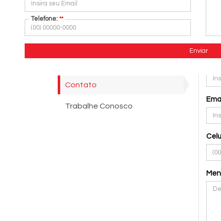
Telefone:
**
(*) Ca
Avaliação
Inf
Enviar
Nom
Locação
Contato
Emai
Trabalhe Conosco
Celu
Men