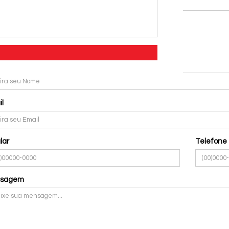
mpos Obrigatórios
ormações Pessoais
e
*
l
lar
Telefone
sagem