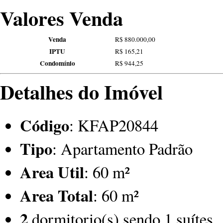
Valores Venda
Venda
R$ 880.000,00
IPTU
R$ 165,21
Condomínio
R$ 944,25
Detalhes do Imóvel
Código
: KFAP20844
Tipo
: Apartamento Padrão
Area Util
: 60 m²
Area Total
: 60 m²
2
dormitorio(s) sendo 1 suítes